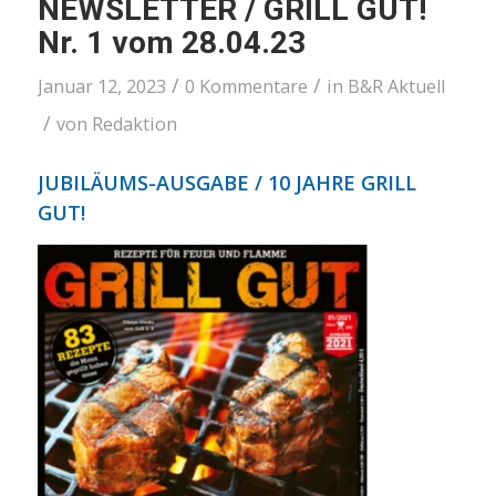
NEWSLETTER / GRILL GUT!
Nr. 1 vom 28.04.23
/
/
Januar 12, 2023
0 Kommentare
in
B&R Aktuell
/
von
Redaktion
JUBILÄUMS-AUSGABE /
10 JAHRE GRILL
GUT!