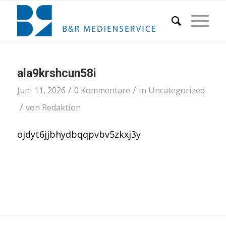
ala9krshcun58i
/
/
Juni 11, 2026
0 Kommentare
in
Uncategorized
/
von
Redaktion
ojdyt6jjbhydbqqpvbv5zkxj3y